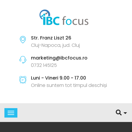
Str. Franz Liszt 26
Cluj-Napoca, jud. Cluj
marketing@ibcfocus.ro
0732 145125
Luni - Vineri 9.00 - 17.00
Online suntem tot timpul deschiși