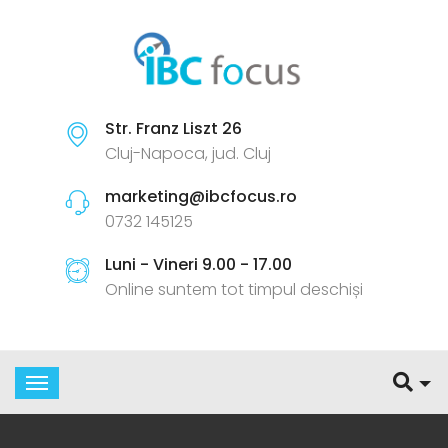
Str. Franz Liszt 26
Cluj-Napoca, jud. Cluj
marketing@ibcfocus.ro
0732 145125
Luni - Vineri 9.00 - 17.00
Online suntem tot timpul deschiși