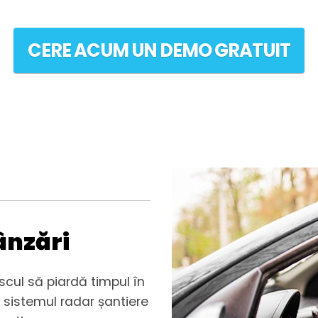
CERE ACUM UN DEMO GRATUIT
ânzări
scul să piardă timpul în
e sistemul radar șantiere