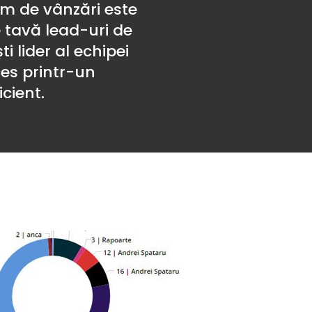
m de vânzări este
e tavă lead-uri de
i lider al echipei
ces printr-un
cient.