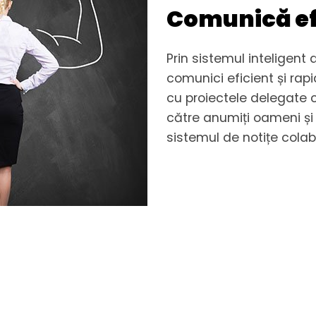
Comunică ef
Prin sistemul inteligent
comunici eficient și rap
cu proiectele delegate că
către anumiți oameni și 
sistemul de notițe colab