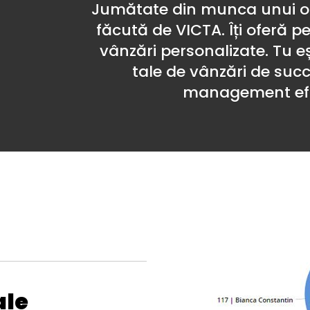
Jumătate din munca unui o
făcută de VICTA. Îți oferă p
vânzări personalizate. Tu eșt
tale de vânzări de suc
management efi
ale