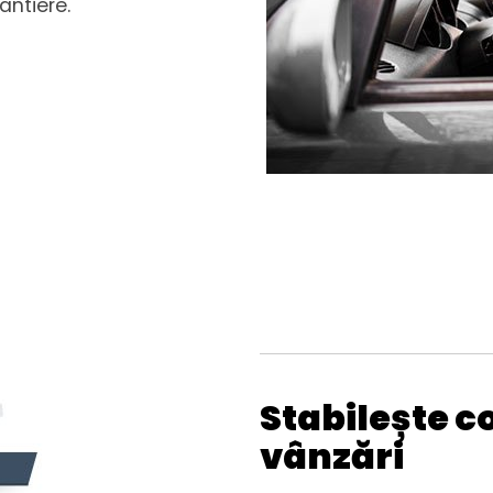
antiere.
Stabilește c
vânzări