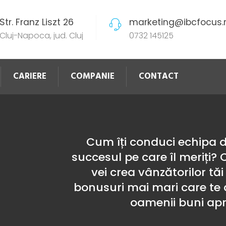
Str. Franz Liszt 26
marketing@ibcfocus.
Cluj-Napoca, jud. Cluj
0732 145125
CARIERE
COMPANIE
CONTACT
Cum îți conduci echipa d
succesul pe care îl meriți?
vei crea vânzătorilor tă
bonusuri mai mari care te 
oamenii buni ap