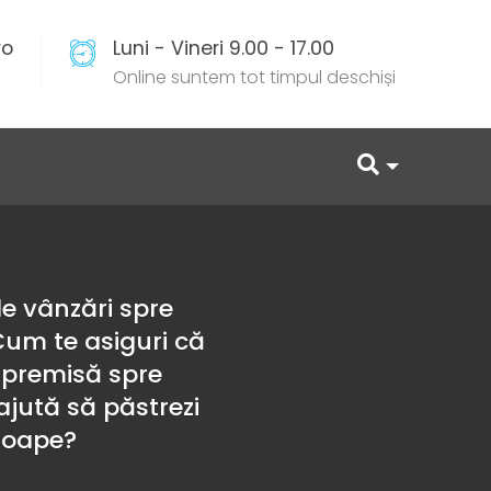
ro
Luni - Vineri 9.00 - 17.00
Online suntem tot timpul deschiși
e vânzări spre
 Cum te asiguri că
i premisă spre
ajută să păstrezi
roape?