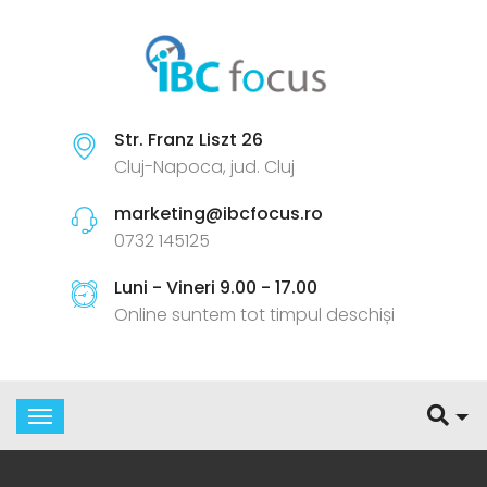
Str. Franz Liszt 26
Cluj-Napoca, jud. Cluj
marketing@ibcfocus.ro
0732 145125
Luni - Vineri 9.00 - 17.00
Online suntem tot timpul deschiși