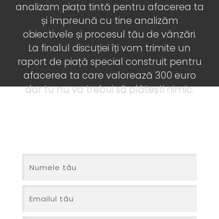
analizam piața tintă pentru afacerea ta
și împreună cu tine analizăm
obiectivele și procesul tău de vânzări.
La finalul discuției îți vom trimite un
raport de piață special construit pentru
afacerea ta care valorează 300 euro
dar tu nu va trebui să plătești nimic.