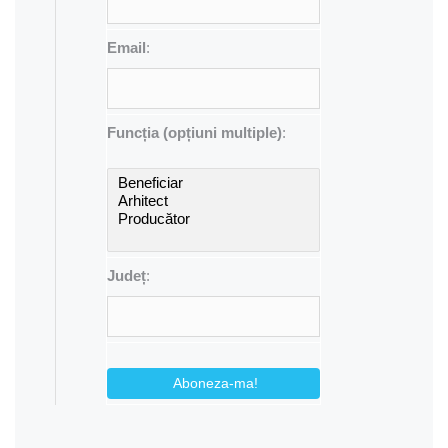
Email
:
Funcția (opțiuni multiple)
:
Județ
:
Aboneza-ma!