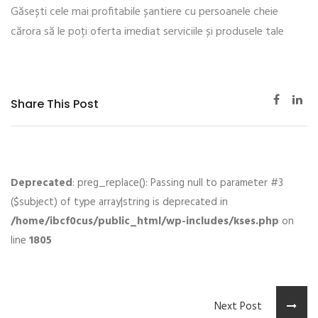
Găsești cele mai profitabile șantiere cu persoanele cheie
cărora să le poți oferta imediat serviciile și produsele tale
Share This Post
Deprecated
: preg_replace(): Passing null to parameter #3
($subject) of type array|string is deprecated in
/home/ibcf0cus/public_html/wp-includes/kses.php
on
line
1805
Next Post