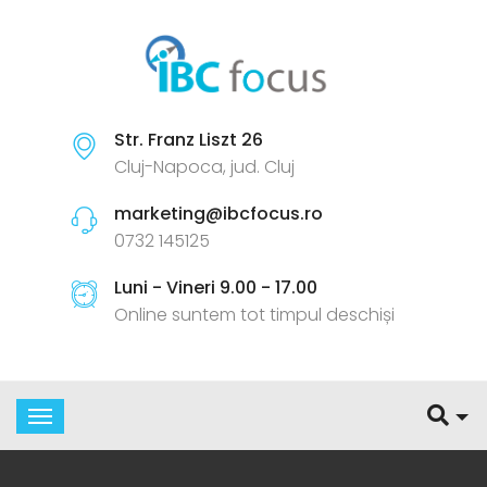
Str. Franz Liszt 26
Cluj-Napoca, jud. Cluj
marketing@ibcfocus.ro
0732 145125
Luni - Vineri 9.00 - 17.00
Online suntem tot timpul deschiși