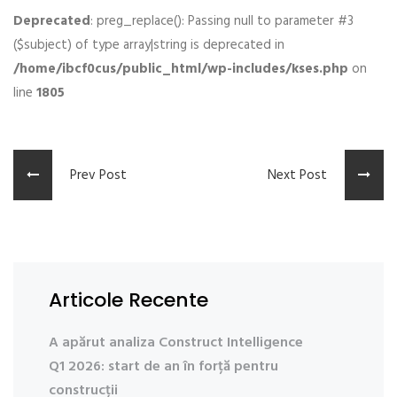
Deprecated
: preg_replace(): Passing null to parameter #3
($subject) of type array|string is deprecated in
/home/ibcf0cus/public_html/wp-includes/kses.php
on
line
1805
Prev Post
Next Post
Articole Recente
A apărut analiza Construct Intelligence
Q1 2026: start de an în forță pentru
construcții