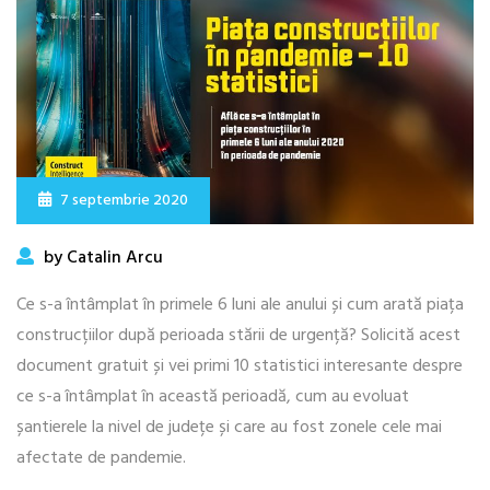
7 septembrie 2020
by Catalin Arcu
Ce s-a întâmplat în primele 6 luni ale anului și cum arată piața
construcțiilor după perioada stării de urgență? Solicită acest
document gratuit și vei primi 10 statistici interesante despre
ce s-a întâmplat în această perioadă, cum au evoluat
șantierele la nivel de județe și care au fost zonele cele mai
afectate de pandemie.