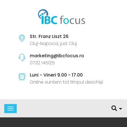
Str. Franz Liszt 26
Cluj-Napoca, jud. Cluj
marketing@ibcfocus.ro
0732 145125
Luni - Vineri 9.00 - 17.00
Online suntem tot timpul deschiși