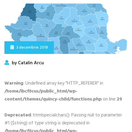
3 decembrie 2019
by Catalin Arcu
Warning
: Undefined array key "HTTP_REFERER" in
/home/ibcf0cus/public_html/wp-
content/themes/quincy-child/functions.php
on line
29
Deprecated
: htmlspecialchars(): Passing null to parameter
#1 ($string) of type string is deprecated in
/home/ibcf0cus/public_html/wp-