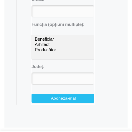
Funcția (opțiuni multiple)
:
Județ
:
Aboneza-ma!