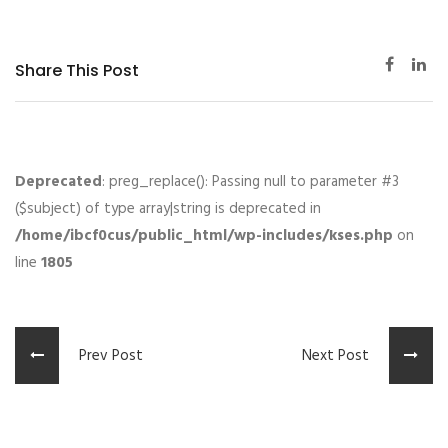
Share This Post
Deprecated
: preg_replace(): Passing null to parameter #3
($subject) of type array|string is deprecated in
/home/ibcf0cus/public_html/wp-includes/kses.php
on
line
1805
Prev Post
Next Post