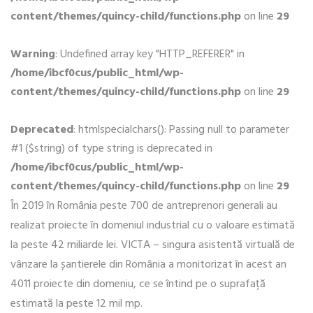
content/themes/quincy-child/functions.php
on line
29
Warning
: Undefined array key "HTTP_REFERER" in
/home/ibcf0cus/public_html/wp-
content/themes/quincy-child/functions.php
on line
29
Deprecated
: htmlspecialchars(): Passing null to parameter
#1 ($string) of type string is deprecated in
/home/ibcf0cus/public_html/wp-
content/themes/quincy-child/functions.php
on line
29
În 2019 în România peste 700 de antreprenori generali au
realizat proiecte în domeniul industrial cu o valoare estimată
la peste 42 miliarde lei. VICTA – singura asistentă virtuală de
vânzare la șantierele din România a monitorizat în acest an
4011 proiecte din domeniu, ce se întind pe o suprafață
estimată la peste 12 mil mp.