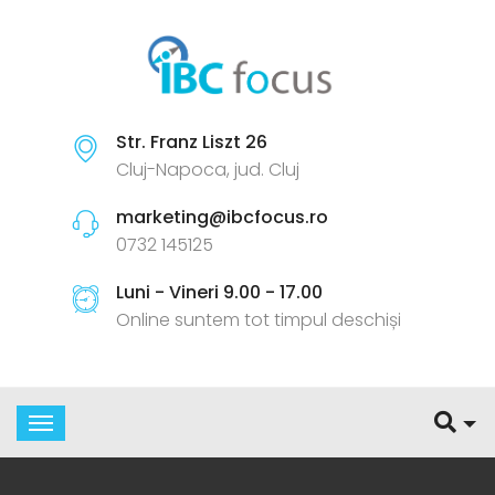
Str. Franz Liszt 26
Cluj-Napoca, jud. Cluj
marketing@ibcfocus.ro
0732 145125
Luni - Vineri 9.00 - 17.00
Online suntem tot timpul deschiși