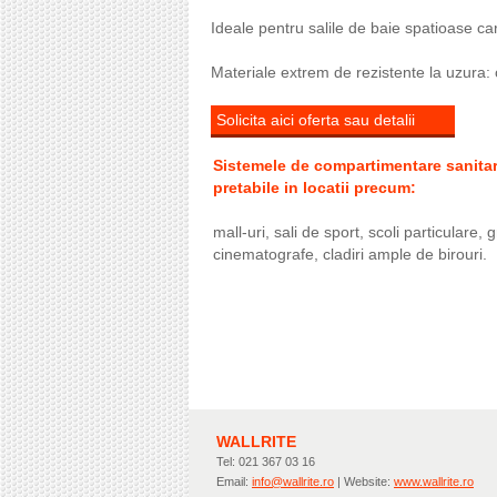
Ideale pentru salile de baie spatioase c
Materiale extrem de rezistente la uzura: ote
Solicita aici oferta sau detalii
Sistemele de compartimentare sanita
pretabile in locatii precum:
mall-uri, sali de sport, scoli particulare, g
cinematografe, cladiri ample de birouri.
WALLRITE
Tel: 021 367 03 16
Email:
info@wallrite.ro
| Website:
www.wallrite.ro